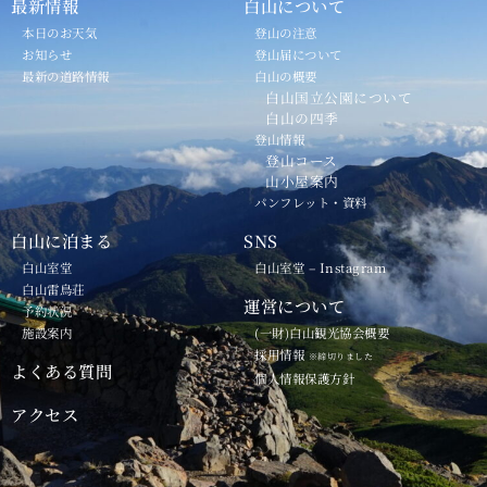
最新情報
白山について
本日のお天気
登山の注意
お知らせ
登山届について
最新の道路情報
白山の概要
白山国立公園について
白山の四季
登山情報
登山コース
山小屋案内
パンフレット・資料
白山に泊まる
SNS
白山室堂
白山室堂 – Instagram
白山雷鳥荘
運営について
予約状況
施設案内
(一財)白山観光協会概要
採用情報
※締切りました
よくある質問
個人情報保護方針
アクセス