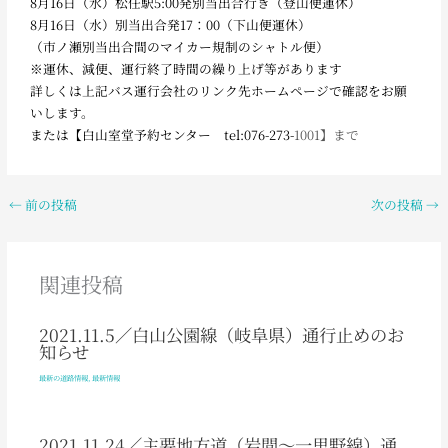
8月16日（水）松任駅5:00発別当出合行き（登山便運休）
8月16日（水）別当出合発17：00（下山便運休）
（市ノ瀬別当出合間のマイカー規制のシャトル便）
※運休、減便、運行終了時間の繰り上げ等があります
詳しくは上記バス運行会社のリンク先ホームページで確認をお願
いします。
または【白山室堂予約センター tel:076-273-
1001】まで
←
前の投稿
次の投稿
→
関連投稿
2021.11.5／白山公園線（岐阜県）通行止めのお
知らせ
最新の道路情報
,
最新情報
2021.11.24／主要地方道（岩間～一里野線）通