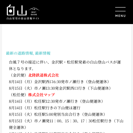
内
容
を
ス
キ
ッ
プ
最新の道路情報
,
最新情報
台風７号の接近に伴い、金沢駅・松任駅発着の白山登山バスが運
休となります。
（金沢便）
北陸鉄道株式会社
8月14日（月）金沢駅西口6:30発市ノ瀬行き（登山便運休）
8月15日（火）市ノ瀬13:30発金沢駅西口行き（下山便運休）
（松任便）
株式会社マップ
8月14日（月）松任駅12:30発市ノ瀬行き（登山便運休）
8月14日（月）松任駅行きの
下山便は運行
8月15日（火）松任駅5:00発別当出合行き（登山便運休）
8月15日（火）市ノ瀬発11：00、15：30、17：30松任駅行き（下山
便全運休）