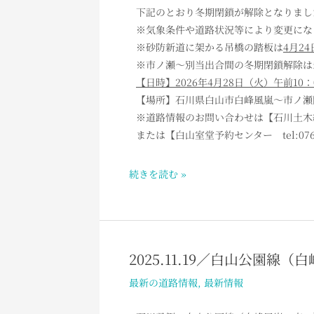
園
下記のとおり冬期閉鎖が解除となりまし
の
線
※気象条件や道路状況等により変更にな
お
（白
※砂防新道に架かる吊橋の踏板は
4月2
知
峰
※市ノ瀬～別当出合間の冬期閉鎖解除は
ら
風
【日時】2026年4月28日（火）午前10
せ
嵐
【場所】石川県白山市白峰風嵐～市ノ瀬間
～
※道路情報のお問い合わせは【石川土木総合事務
市
または【白山室堂予約センター tel:076-
ノ
瀬
続きを読む »
間）
冬
期
閉
鎖
2025.11.19／白山公園
2025.11.19
解
／
最新の道路情報
,
最新情報
除
白
の
山