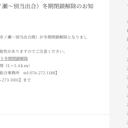
（市ノ瀬～別当出合）冬期閉鎖解除のお知
市ノ瀬～別当出合間）が冬期閉鎖解除となりまし
能性がありますのでご注意ください。
0より冬期閉鎖解除
（L＝5.4ｋｍ）
所 tel:076-272-1188】
273-1001】まで