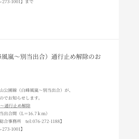
273-1001】まで
（白峰風嵐～別当出合）通行止め解除のお
山公園線（白峰風嵐～別当出合）が、
のでお知らせします。
0～通行止め解除
出合間（L＝16.7ｋｍ）
所 tel:076-272-1188】
73-1001】