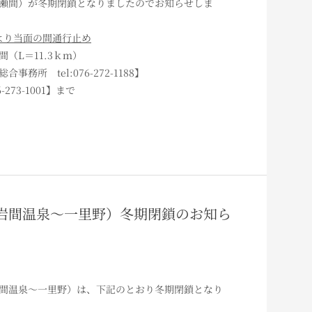
瀬間）が冬期閉鎖となりましたのでお知らせしま
00より当面の間通行止め
（L＝11.3ｋｍ）
所 tel:076-272-1188】
273-1001】まで
野線（岩間温泉～一里野）冬期閉鎖のお知ら
間温泉～一里野）は、下記のとおり冬期閉鎖となり