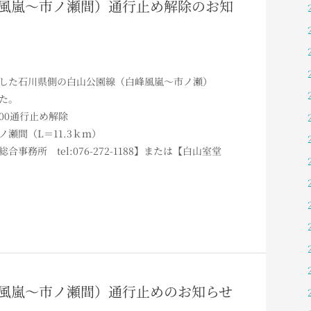
（白峰風嵐～市ノ瀬間）通行止め解除のお知
した石川県側の白山公園線（白峰風嵐～市ノ瀬）
た。
：00通行止め解除
瀬間（L＝11.3ｋｍ）
務所 tel:076-272-1188】または【白山室堂
（白峰風嵐～市ノ瀬間）通行止めのお知らせ