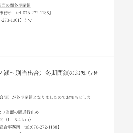
り当面の間冬期閉鎖
tel:076-272-1188】
273-1001】まで
線（市ノ瀬～別当出合）冬期閉鎖のお知らせ
合間）が冬期閉鎖となりましたのでお知らせしま
00より当面の間通行止め
（L＝5.4ｋｍ）
所 tel:076-272-1188】