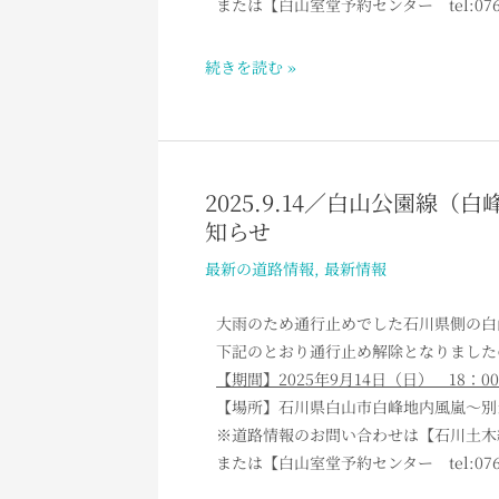
または【白山室堂予約センター tel:076-
せ
瀬
～
続きを読む »
別
当
出
合）
冬
2025.9.14／白山公園線
2025.9.14
期
知らせ
／
閉
白
最新の道路情報
,
最新情報
鎖
山
の
公
大雨のため通行止めでした石川県側の白
お
園
下記のとおり通行止め解除となりました
知
線
【期間】2025年9月14
日（日） 18：0
ら
（白
【場所】石川県白山市白峰地内風嵐～別当
せ
峰
※道路情報のお問い合わせは【石川土木総合事務
風
または【白山室堂予約センター tel:076-2
嵐