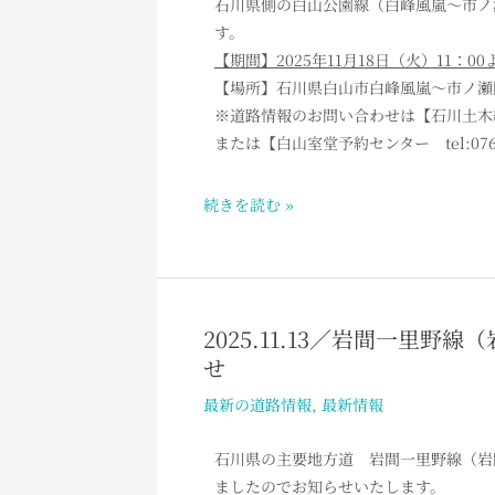
石川県側の白山公園線（白峰風嵐～市ノ
お
公
す。
知
園
【期間】2025年11月18日（火）11：
ら
線
【場所】石川県白山市白峰風嵐～市ノ瀬間
せ
（白
※道路情報のお問い合わせは【石川土木総合事務
峰
または【白山室堂予約センター tel:076-
風
嵐
続きを読む »
～
市
ノ
瀬）
冬
2025.11.13／岩間一里
2025.11.13
期
せ
／
閉
岩
最新の道路情報
,
最新情報
鎖
間
の
一
石川県の主要地方道 岩間一里野線（岩
お
里
ましたのでお知らせいたします。
知