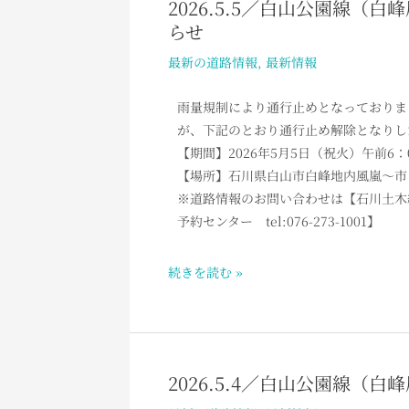
2026.5.5／白山公園線
2026.5.5
鎖
らせ
／
解
白
最新の道路情報
,
最新情報
除
山
の
公
雨量規制により通行止めとなっておりま
お
園
が、下記のとおり通行止め解除となりし
知
線
【期間】2026年5月5日（祝火）午前6
ら
（白
【場所】石川県白山市白峰地内風嵐～市ノ
せ
峰
※道路情報のお問い合わせは【石川土木総合事
風
予約センター tel:076-273-1001】
嵐
～
続きを読む »
市
ノ
瀬
間）
通
2026.5.4／白山公園線
2026.5.4
行
／