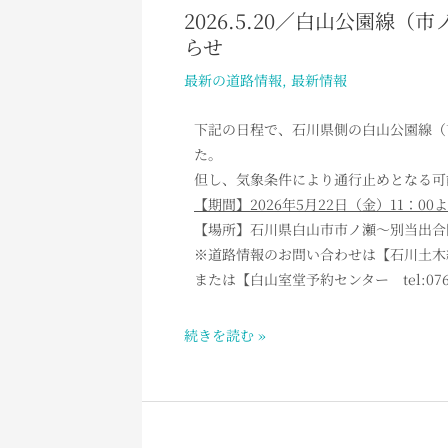
2026.5.20／白山公園線
2026.5.20
らせ
／
白
最新の道路情報
,
最新情報
山
公
下記の日程で、石川県側の白山公園線（
園
た。
線
但し、気象条件により通行止めとなる可
（市
【期間】2026年5月22日（金）11：0
ノ
【場所】石川県白山市市ノ瀬～別当出合間
瀬
※道路情報のお問い合わせは【石川土木総合事務
～
または【白山室堂予約センター tel:076-
別
当
続きを読む »
出
合）
冬
期
閉