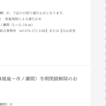
瀬）が、下記の日程で通行止めとなります。
0より 雨量規制による通行止め
瀬間（L＝11.3ｋｍ）
務所 tel:076-272-1188】または【白山室堂
（白峰風嵐～市ノ瀬間）冬期閉鎖解除のお
瀬間）が