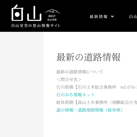
内
容
最新情報
白
を
ス
キ
ッ
プ
最新の道路情報
最新の道路情報について
＜問合せ先＞
石川県側【石川土木総合事務所 tel:076-27
石川みち情報ネット
岐阜県側【高山土木事務所（飛騨総合庁舎）tel:
道の情報－道路規制情報（岐阜県）