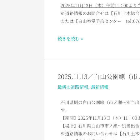
野
2025年11月13日（木）午前11：00よ
ら
線
※道路情報のお問合せは【石川土木総合事務所 
せ
（岩
または【白山室堂予約センター tel:076-
間
温
続きを読む »
泉
～
一
里
野）
2025.11.13／白山公園
2025.11.13
冬
／
最新の道路情報
,
最新情報
期
白
閉
山
石川県側の白山公園線（市ノ瀬～別当出
鎖
公
す。
の
園
【期間】2025年11月13日（木）11：
お
線
【場所】石川県白山市市ノ瀬～別当出合間
知
（市
※道路情報のお問い合わせは【石川土木総合事務
ら
ノ