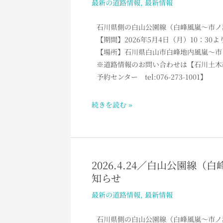
最新の道路情報
,
最新情報
止
白
め
山
石川県側の白山公園線（白峰風嵐～市ノ
解
公
【期間】2026年5月4日（月）10：3
除
園
【場所】石川県白山市白峰地内風嵐～市ノ
の
線
※道路情報のお問い合わせは【石川土木総合事
お
（白
予約センター tel:076-273-1001】
知
峰
ら
風
せ
続きを読む »
嵐
～
市
ノ
瀬
2026.4.24／白山公園線
2026.4.24
間）
知らせ
／
通
白
最新の道路情報
,
最新情報
行
山
止
公
石川県側の白山公園線（白峰風嵐～市ノ
め