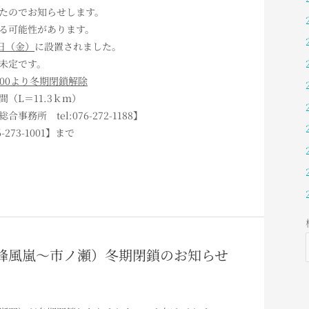
たのでお知らせします
。
る可能性があります。
4日（金）
に設置されました。
未定です。
：00より冬期閉鎖解除
（L＝11.3ｋｍ）
所 tel:076-272-1188】
273-1001】まで
線（白峰風嵐～市ノ瀬）冬期閉鎖のお知らせ