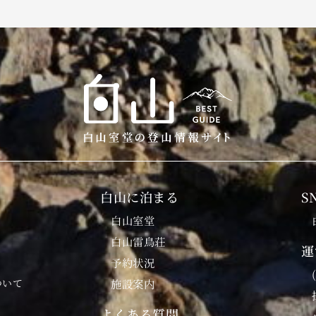
白山に泊まる
S
白山室堂
白山雷鳥荘
運
予約状況
ついて
施設案内
よくある質問