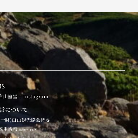
NS
白山室堂 – Instagram
営について
(一財)白山観光協会概要
採用情報
※締切りました