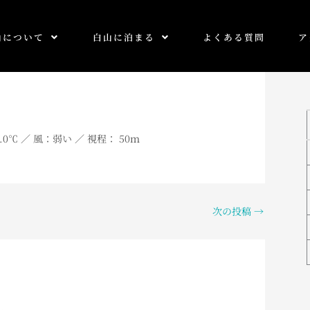
山について
白山に泊まる
よくある質問
ア
.0
℃ ／ 風：弱い
／
視程： 50ｍ
次の投稿
→