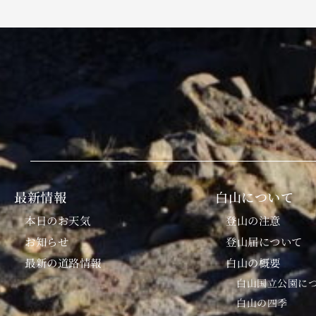
最新情報
白山について
本日のお天気
登山の注意
お知らせ
登山届について
最新の道路情報
白山の概要
白山国立公園に
白山の四季