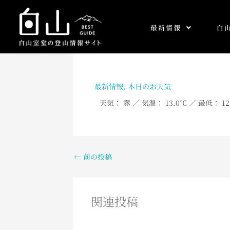
内
容
最新情報
白
を
ス
キ
ッ
プ
最新情報
,
本日のお天気
天気： 霧
／ 気温： 13.0
℃ ／ 最低： 12
←
前の投稿
関連投稿