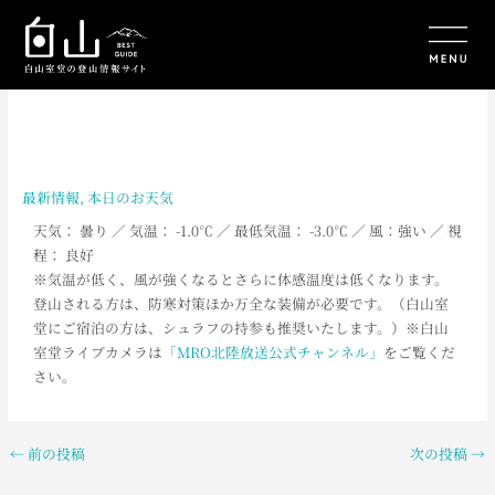
内
容
を
ス
キ
ッ
プ
最新情報
,
本日のお天気
天気： 曇り
／ 気温： -1.0
℃ ／ 最低気温： -3.0
℃ ／ 風：強い
／
視
程： 良好
※気温が低く、風が強くなるとさらに体感温度は低くなります。
登山される方は、防寒対策ほか万全な装備が必要です。（白山室
堂にご宿泊の方は、シュラフの持参も推奨いたします。）※白山
室堂ライブカメラは
「MRO北陸放送公式チャンネル」
をご覧くだ
さい。
←
前の投稿
次の投稿
→