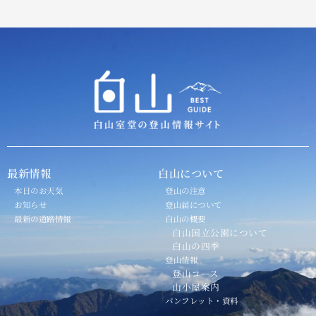
最新情報
白山について
本日のお天気
登山の注意
お知らせ
登山届について
最新の道路情報
白山の概要
白山国立公園について
白山の四季
登山情報
登山コース
山小屋案内
パンフレット・資料