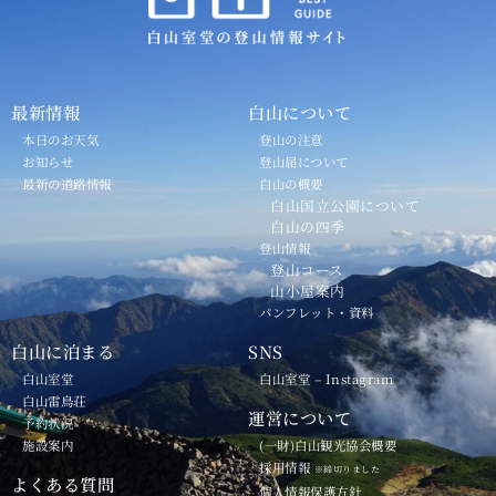
最新情報
白山について
本日のお天気
登山の注意
お知らせ
登山届について
最新の道路情報
白山の概要
白山国立公園について
白山の四季
登山情報
登山コース
山小屋案内
パンフレット・資料
白山に泊まる
SNS
白山室堂
白山室堂 – Instagram
白山雷鳥荘
運営について
予約状況
施設案内
(一財)白山観光協会概要
採用情報
※締切りました
よくある質問
個人情報保護方針