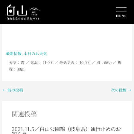
内
容
を
ス
キ
ッ
プ
最新情報
,
本日のお天気
天気：霧
／ 気温： 11.0
℃ ／ 最低気温： 10.0
℃ ／ 風：弱い
／
視
程：30m
←
前の投稿
次の投稿
→
関連投稿
2021.11.5／白山公園線（岐阜県）通行止めのお
知らせ