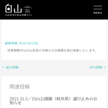
内
容
を
ス
キ
ッ
プ
最新情報
,
本日のお天気
営業期間中は白山室堂の早朝の天気情報を毎日更新いたします。
←
前の投稿
次の投稿
→
関連投稿
2021.11.5／白山公園線（岐阜県）通行止めのお
知らせ