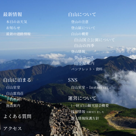
最新情報
白山について
本日のお天気
登山の注意
お知らせ
登山届について
最新の道路情報
白山の概要
白山国立公園について
白山の四季
登山情報
登山コース
山小屋案内
パンフレット・資料
白山に泊まる
SNS
白山室堂
白山室堂 – Instagram
白山雷鳥荘
運営について
予約状況
施設案内
(一財)白山観光協会概要
採用情報
※締切りました
よくある質問
個人情報保護方針
アクセス