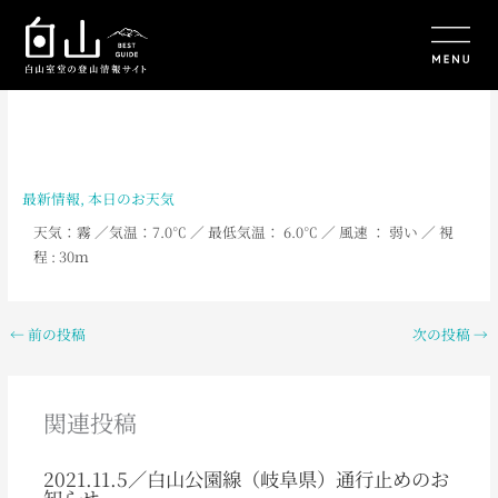
内
容
を
ス
キ
ッ
プ
最新情報
,
本日のお天気
天気：霧
／
気温：7.0
℃ ／ 最低気温： 6.0
℃ ／ 風速 ： 弱い ／ 視
程 : 30ｍ
←
前の投稿
次の投稿
→
関連投稿
2021.11.5／白山公園線（岐阜県）通行止めのお
知らせ