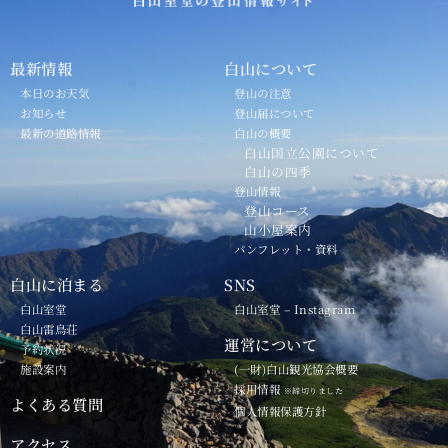
最新情報
白山について
本日のお天気
登山の注意
お知らせ
登山届について
最新の道路情報
白山の概要
白山国立公園について
白山の四季
登山情報
登山コース
山小屋案内
パンフレット・資料
白山に泊まる
SNS
白山室堂
白山室堂 – Instagram
白山雷鳥荘
運営について
予約状況
施設案内
(一財)白山観光協会概要
採用情報
※締切りました
よくある質問
個人情報保護方針
アクセス