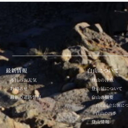
最新情報
白山について
本日のお天気
登山の注意
お知らせ
登山届について
最新の道路情報
白山の概要
白山国立公園に
白山の四季
登山情報