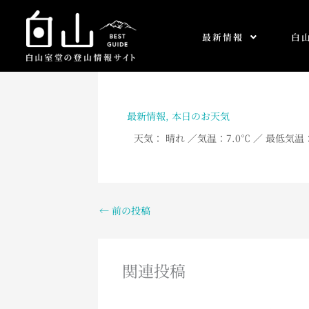
内
容
最新情報
白
を
ス
キ
ッ
プ
最新情報
,
本日のお天気
天気： 晴れ
／
気温：7
.0
℃ ／ 最低気温：
←
前の投稿
関連投稿