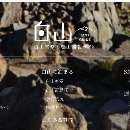
白山に泊まる
S
白山室堂
白山雷鳥荘
運
予約状況
ついて
施設案内
よくある質問