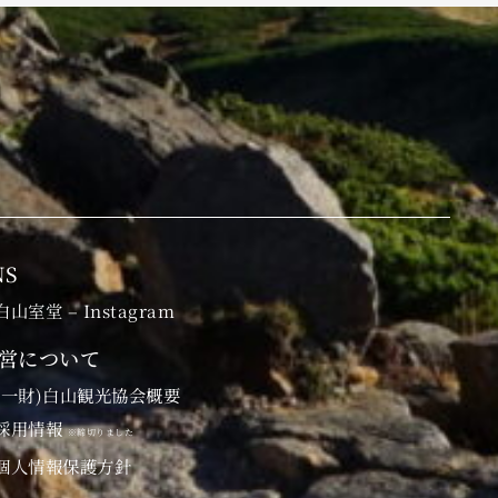
NS
白山室堂 – Instagram
営について
(一財)白山観光協会概要
採用情報
※締切りました
個人情報保護方針