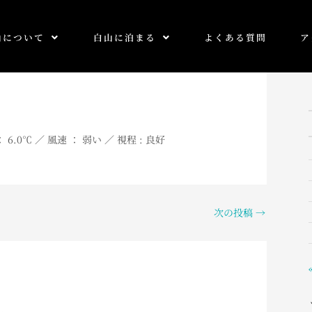
山について
白山に泊まる
よくある質問
ア
 6.0
℃ ／ 風速 ： 弱い ／ 視程 : 良好
次の投稿
→