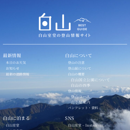
最新情報
白山について
本日のお天気
登山の注意
お知らせ
登山届について
最新の道路情報
白山の概要
白山国立公園について
白山の四季
登山情報
登山コース
山小屋案内
パンフレット・資料
白山に泊まる
SNS
白山室堂
白山室堂 – Instagram