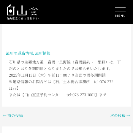
内
容
を
ス
キ
ッ
プ
最新の道路情報
,
最新情報
石川県の主要地方道 岩間一里野線（岩間温泉～一里野）は、下
記のとおり冬期閉鎖となりましたのでお知らせいたします。
2025年11月13日（木）午前11：00より当面の間冬期閉鎖
※道路情報のお問合せは【石川土木総合事務所 tel:076-272-
1188】
または【白山室堂予約センター tel:076-273-1001】まで
←
前の投稿
次の投稿
→