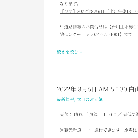
園
なります。
お
線
【期間】2022年8月6日（土）午後18：
知
（白
ら
峰
※道路情報のお問合せは【石川土木総合事務所
せ
風
約センター tel:076-273-1001】まで
嵐
～
続きを読む »
別
当
出
合
間）
2022年 8月6日 AM 5：30
2022
通
年
最新情報
,
本日のお天気
行
8
止
月
天気： 晴れ
／ 気温： 11.0℃ ／ 最低気
め
6
の
日
※観光新道 →
通行できます。水場は
お
AM