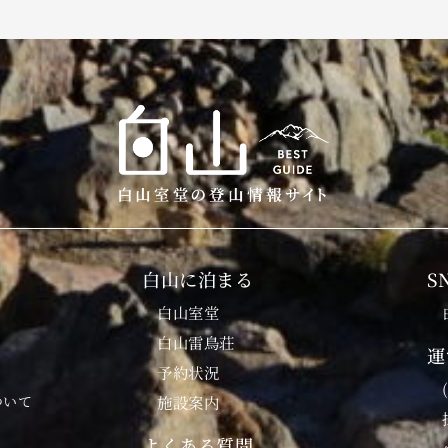
白山に泊まる
S
白山室堂
白山雷鳥荘
運
予約状況
ついて
施設案内
よくある質問