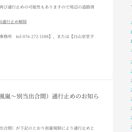
再び通行止めの可能性もありますので周辺の道路情
40通行止め解除
 tel:076-272-1188】、または【白山室堂予
（白峰風嵐～別当出合間）通行止めのお知ら
出合間）が下記のとおり雨量規制により通行止めと