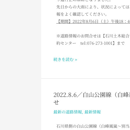
線
先日からの大雨により、状況によっては
（白
報をよく確認してください。
峰
【期間】2022年8月6日（土）午後18：
風
嵐
※道路情報のお問合せは【石川土木総合事務所
～
約センター tel:076-273-1001】まで
別
当
続きを読む »
出
合
間）
通
行
2022.8.6／白山公園線
2022.8.6
止
せ
／
め
白
最新の道路情報
,
最新情報
解
山
除
公
石川県側の白山公園線（白峰風嵐～別当
の