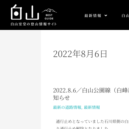
内
容
最新情報
白
を
ス
キ
ッ
プ
2022年8月6日
2022.8.6／白山公園線
2022.8.6
知らせ
／
白
最新の道路情報
,
最新情報
山
公
通行止めとなっていました石川県側の白
園
り通行止め解除となりました。