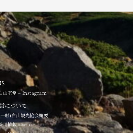
NS
白山室堂 – Instagram
営について
(一財)白山観光協会概要
採用情報
※締切りました