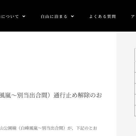
山について
白山に泊まる
よくある質問
ア
（白峰風嵐～別当出合間）通行止め解除のお
山公園線（白峰風嵐～別当出合間）が、下記のとお