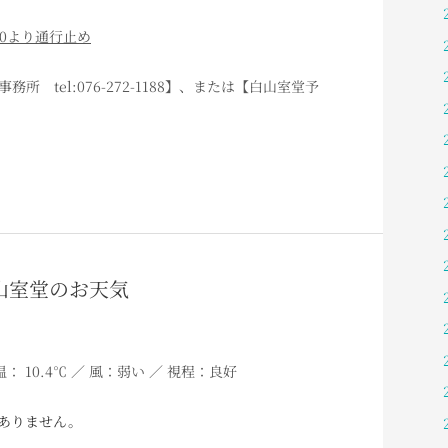
00より通行止め
 tel:076-272-1188】、または【白山室堂予
 白山室堂のお天気
温： 10.4℃ ／ 風：弱い ／ 視程：良好
ありません。