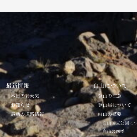
最新情報
白山について
本日のお天気
登山の注意
お知らせ
登山届について
最新の道路情報
白山の概要
白山国立公園に
白山の四季