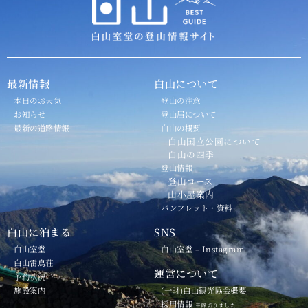
最新情報
白山について
本日のお天気
登山の注意
お知らせ
登山届について
最新の道路情報
白山の概要
白山国立公園について
白山の四季
登山情報
登山コース
山小屋案内
パンフレット・資料
白山に泊まる
SNS
白山室堂
白山室堂 – Instagram
白山雷鳥荘
運営について
予約状況
施設案内
(一財)白山観光協会概要
採用情報
※締切りました