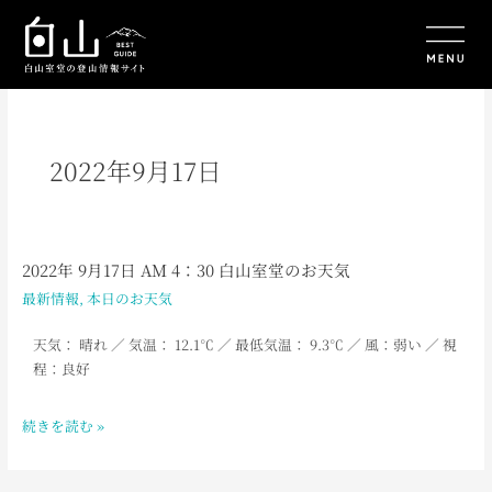
内
容
を
ス
キ
ッ
プ
2022年9月17日
2022年 9月17日 AM 4：30 白山室堂のお天気
2022
年
最新情報
,
本日のお天気
9
月
天気： 晴れ
／ 気温： 12.1℃ ／ 最低気温： 9.3℃ ／ 風：弱い ／ 視
17
程：良好
日
AM
続きを読む »
4：
30
白