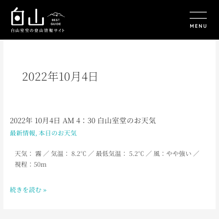
内
容
を
ス
キ
ッ
プ
2022年10月4日
2022年 10月4日 AM 4：30 白山室堂のお天気
2022
年
最新情報
,
本日のお天気
10
月
天気： 霧
／ 気温： 8.2℃ ／ 最低気温： 5.2℃ ／ 風：やや強い ／
4
視程：50m
日
AM
続きを読む »
4：
30
白