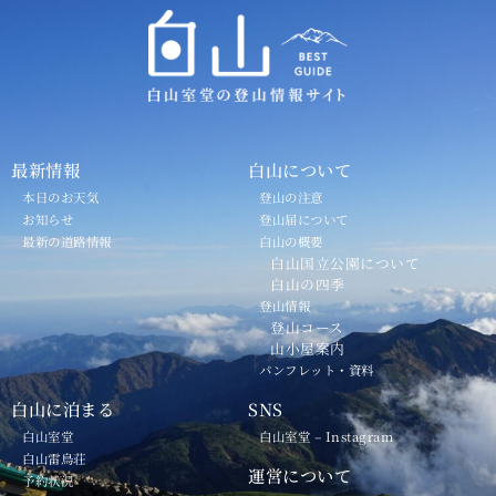
最新情報
白山について
本日のお天気
登山の注意
お知らせ
登山届について
最新の道路情報
白山の概要
白山国立公園について
白山の四季
登山情報
登山コース
山小屋案内
パンフレット・資料
白山に泊まる
SNS
白山室堂
白山室堂 – Instagram
白山雷鳥荘
運営について
予約状況