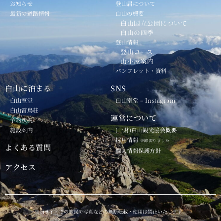
お知らせ
登山届について
最新の道路情報
白山の概要
白山国立公園について
白山の四季
登山情報
登山コース
山小屋案内
パンフレット・資料
白山に泊まる
SNS
白山室堂
白山室堂 – Instagram
白山雷鳥荘
運営について
予約状況
施設案内
(一財)白山観光協会概要
採用情報
※締切りました
よくある質問
個人情報保護方針
アクセス
※当サイトでの地図や写真などの無断転載・使用は禁止いたします。