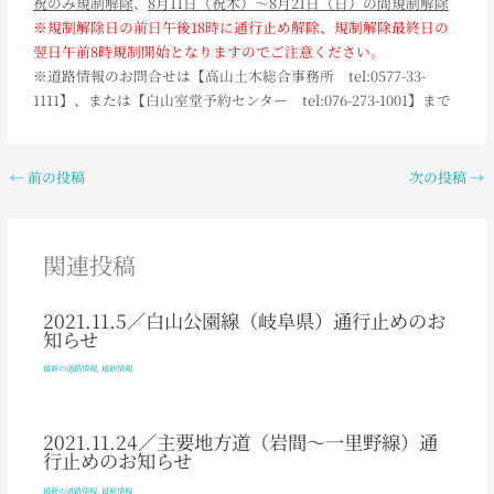
祝のみ規制解除
、
8月11日（祝木）～8月21日（日）の間規制解除
※規制解除日の前日午後18時に通行止め解除、規制解除最終日の
翌日午前8時規制開始となりますのでご注意ください。
※道路情報のお問合せは【高山土木総合事務所 tel:0577-33-
1111】、または【白山室堂予約センター tel:076-273-1001】まで
←
前の投稿
次の投稿
→
関連投稿
2021.11.5／白山公園線（岐阜県）通行止めのお
知らせ
最新の道路情報
,
最新情報
2021.11.24／主要地方道（岩間～一里野線）通
行止めのお知らせ
最新の道路情報
,
最新情報