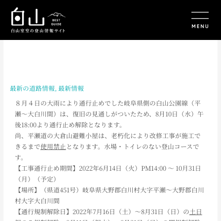
内
容
を
ス
キ
ッ
プ
最新の道路情報
,
最新情報
８月４日の大雨により通行止めでした岐阜県側の白山公園線（平
瀬～大白川間）は、復旧の見通しがついたため、8月10日（水）午
後18:00より通行止め解除となります。
尚、平瀬道の大倉山避難小屋は、老朽化により改修工事が施工で
きるまで
使用禁止
となります。水場・トイレのない登山コースで
す。
【工事通行止め期間】2022年6月14日（火）PM14:00 ～ 10月31日
（月）（予定）
【場所】（県道451号）岐阜県大野郡白川村大字平瀬～大野郡白川
村大字大白川間
【通行規制解除日】2022年7月16日（土）～8月31日（日）の
土日