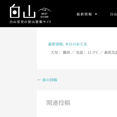
内
容
最新情報
白
を
ス
キ
ッ
プ
最新情報
,
本日のお天気
天気： 霧雨
／ 気温： 11.9℃ ／ 最低気
←
前の投稿
関連投稿