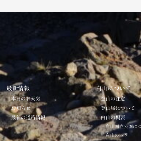
最新情報
白山について
本日のお天気
登山の注意
お知らせ
登山届について
最新の道路情報
白山の概要
白山国立公園に
白山の四季