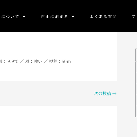
山について
白山に泊まる
よくある質問
ア
温： 9.9℃ ／ 風：強い ／ 視程：50ｍ
次の投稿
→