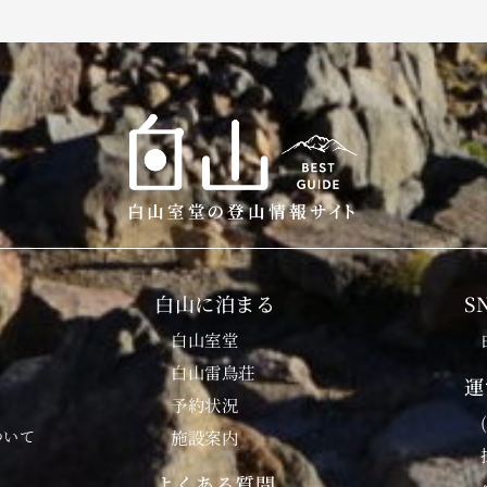
白山に泊まる
S
白山室堂
白山雷鳥荘
運
予約状況
ついて
施設案内
よくある質問