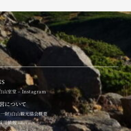
NS
白山室堂 – Instagram
営について
(一財)白山観光協会概要
採用情報
※締切りました