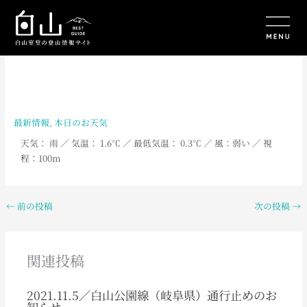
内
容
を
ス
キ
ッ
プ
最新情報
,
本日のお天気
天気： 雨
／ 気温： 1.6℃ ／ 最低気温： 0.3℃ ／ 風：弱い ／ 視
程：100m
←
前の投稿
次の投稿
→
関連投稿
2021.11.5／白山公園線（岐阜県）通行止めのお
知らせ