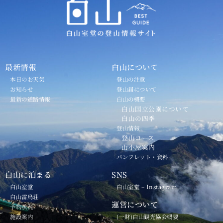
最新情報
白山について
本日のお天気
登山の注意
お知らせ
登山届について
最新の道路情報
白山の概要
白山国立公園について
白山の四季
登山情報
登山コース
山小屋案内
パンフレット・資料
白山に泊まる
SNS
白山室堂
白山室堂 – Instagram
白山雷鳥荘
運営について
予約状況
施設案内
(一財)白山観光協会概要