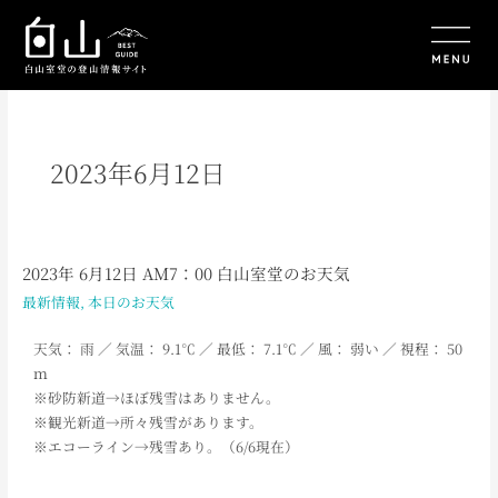
内
容
を
ス
キ
ッ
プ
2023年6月12日
2023年 6月12日 AM7：00 白山室堂のお天気
2023
年
最新情報
,
本日のお天気
6
月
天気： 雨
／ 気温： 9.1
℃ ／ 最低： 7.1
℃ ／ 風： 弱い
／
視程： 50
12
ｍ
日
※砂防新道→ほぼ残雪はありません。
AM7：
※観光新道→所々残雪があります。
00
※エコーライン→残雪あり。（6/6現在）
白
山