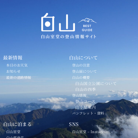
最新情報
白山について
本日のお天気
登山の注意
お知らせ
登山届について
最新の道路情報
白山の概要
白山国立公園について
白山の四季
登山情報
登山コース
山小屋案内
パンフレット・資料
白山に泊まる
SNS
白山室堂
白山室堂 – Instagram
白山雷鳥荘