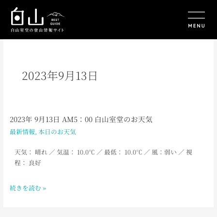
内
容
を
ス
キ
ッ
プ
2023年9月13日
2023年 9月13日 AM5：00 白山室堂のお天気
2023
年
最新情報
,
本日のお天気
9
月
天気： 晴れ
／ 気温： 10.0
℃ ／ 最低： 10.0
℃ ／ 風：弱い
／
視
13
程： 良好
日
AM5：
続きを読む »
00
白
山