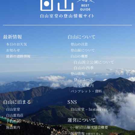
最新情報
白山について
本日のお天気
登山の注意
お知らせ
登山届について
最新の道路情報
白山の概要
白山国立公園について
白山の四季
登山情報
登山コース
山小屋案内
パンフレット・資料
白山に泊まる
SNS
白山室堂
白山室堂 – Instagram
白山雷鳥荘
運営について
予約状況
施設案内
(一財)白山観光協会概要
採用情報
※締切りました