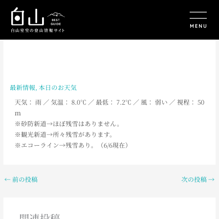
内
容
を
ス
キ
ッ
プ
最新情報
,
本日のお天気
天気： 雨
／ 気温： 8.0
℃ ／ 最低： 7.2
℃ ／ 風： 弱い
／
視程： 50
ｍ
※砂防新道→ほぼ残雪はありません。
※観光新道→所々残雪があります。
※エコーライン→残雪あり。（6/6現在）
←
前の投稿
次の投稿
→
関連投稿