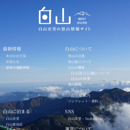
最新情報
白山について
本日のお天気
登山の注意
お知らせ
登山届について
最新の道路情報
白山の概要
白山国立公園について
白山の四季
登山情報
登山コース
山小屋案内
パンフレット・資料
白山に泊まる
SNS
白山室堂
白山室堂 – Instagram
白山雷鳥荘
運営について