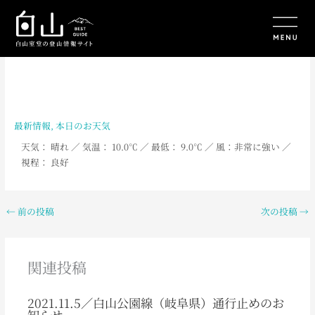
内
容
を
ス
キ
ッ
プ
最新情報
,
本日のお天気
天気： 晴れ
／ 気温： 10.0
℃ ／ 最低： 9.0
℃ ／ 風：非常に強い
／
視程： 良好
←
前の投稿
次の投稿
→
関連投稿
2021.11.5／白山公園線（岐阜県）通行止めのお
知らせ