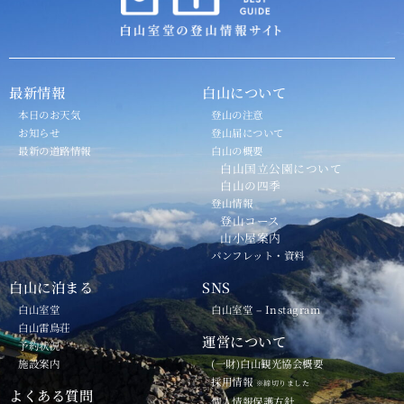
最新情報
白山について
本日のお天気
登山の注意
お知らせ
登山届について
最新の道路情報
白山の概要
白山国立公園について
白山の四季
登山情報
登山コース
山小屋案内
パンフレット・資料
白山に泊まる
SNS
白山室堂
白山室堂 – Instagram
白山雷鳥荘
運営について
予約状況
施設案内
(一財)白山観光協会概要
採用情報
※締切りました
よくある質問
個人情報保護方針