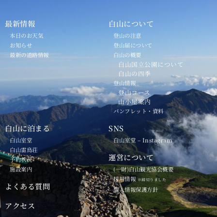
最新情報
白山について
本日のお天気
登山の注意
お知らせ
登山届について
最新の道路情報
白山の概要
白山国立公園について
白山の四季
登山情報
登山コース
山小屋案内
パンフレット・資料
白山に泊まる
SNS
白山室堂
白山室堂 – Instagram
白山雷鳥荘
運営について
予約状況
施設案内
(一財)白山観光協会概要
採用情報
※締切りました
よくある質問
個人情報保護方針
アクセス