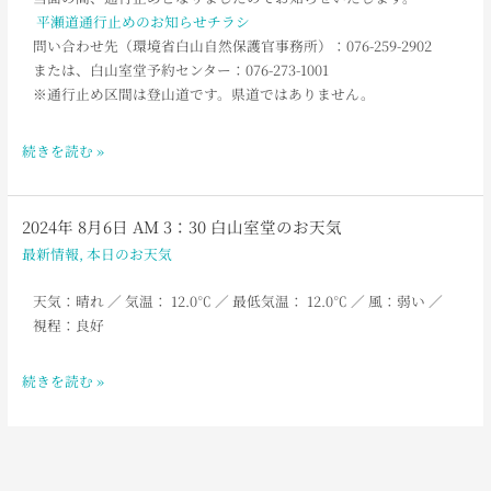
止
平瀬道通行止めのお知らせチラシ
め
問い合わせ先（環境省白山自然保護官事務所）：076-259-2902
の
または、白山室堂予約センター：076-273-1001
お
※通行止め区間は登山道です。県道ではありません。
知
ら
続きを読む »
せ
2024年 8月6日 AM 3：30 白山室堂のお天気
2024
年
最新情報
,
本日のお天気
8
月
天気：晴れ
／ 気温： 12.0
℃ ／ 最低気温： 12.0
℃ ／ 風：弱い
／
6
視程：良好
日
AM
続きを読む »
3：
30
白
山