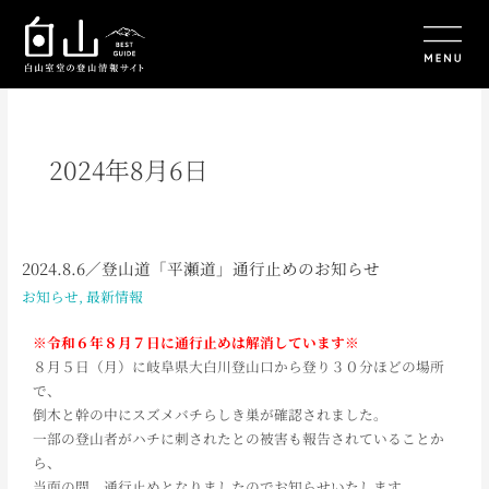
内
容
を
ス
キ
ッ
プ
2024年8月6日
2024.8.6／登山道「平瀬道」通行止めのお知らせ
2024.8.6
／
お知らせ
,
最新情報
登
山
※令和６年８月７日に通行止めは解消しています※
道
８月５日（月）に岐阜県大白川登山口から登り３０分ほどの場所
「平
で、
瀬
倒木と幹の中にスズメバチらしき巣が確認されました。
道」
一部の登山者がハチに刺されたとの被害も報告されていることか
通
ら、
行
当面の間、通行止めとなりましたのでお知らせいたします。