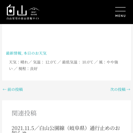
内
容
を
ス
キ
ッ
プ
最新情報
,
本日のお天気
天気：晴れ
／ 気温： 12.0
℃ ／ 最低気温： 10.0
℃ ／ 風：やや強
い
／
視程：良好
←
前の投稿
次の投稿
→
関連投稿
2021.11.5／白山公園線（岐阜県）通行止めのお
知らせ