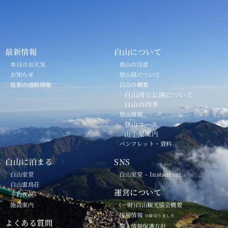
最新情報
白山について
本日のお天気
登山の注意
お知らせ
登山届について
最新の道路情報
白山の概要
白山国立公園について
白山の四季
登山情報
登山コース
山小屋案内
パンフレット・資料
白山に泊まる
SNS
白山室堂
白山室堂 – Instagram
白山雷鳥荘
運営について
予約状況
施設案内
(一財)白山観光協会概要
採用情報
※締切りました
よくある質問
個人情報保護方針