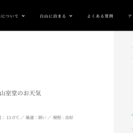
山について
白山に泊まる
よくある質問
ア
0 白山室堂のお天気
： 13
.0
℃ ／ 風速：弱い ／ 視程 : 良好