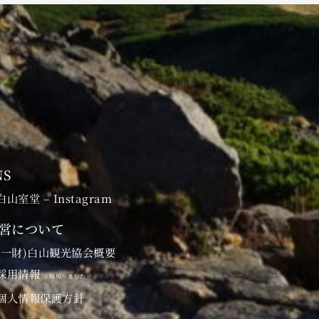
NS
白山室堂 – Instagram
営について
(一財)白山観光協会概要
採用情報
※締切りました
個人情報保護方針