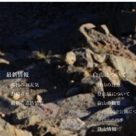
最新情報
白山について
本日のお天気
登山の注意
お知らせ
登山届について
最新の道路情報
白山の概要
白山国立公園に
白山の四季
登山情報