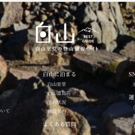
白山に泊まる
S
白山室堂
白山雷鳥荘
運
予約状況
ついて
施設案内
よくある質問