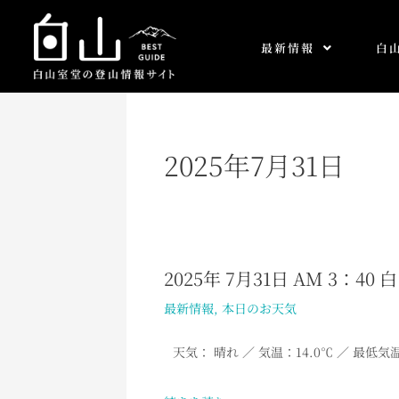
内
容
最新情報
白
を
ス
キ
ッ
プ
2025年7月31日
2025年 7月31日 AM 3：4
2025
年
最新情報
,
本日のお天気
7
月
天気： 晴れ
／
気温：14.0
℃ ／ 最低気温
31
日