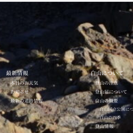
最新情報
白山について
本日のお天気
登山の注意
お知らせ
登山届について
最新の道路情報
白山の概要
白山国立公園に
白山の四季
登山情報