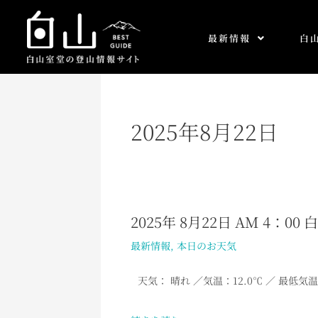
内
容
最新情報
白
を
ス
キ
ッ
プ
2025年8月22日
2025年 8月22日 AM 4：0
2025
年
最新情報
,
本日のお天気
8
月
天気： 晴れ
／
気温：12.0
℃ ／ 最低気温
22
日