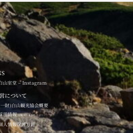
NS
白山室堂 – Instagram
営について
(一財)白山観光協会概要
採用情報
※締切りました
個人情報保護方針