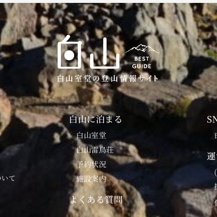
白山に泊まる
S
白山室堂
白山雷鳥荘
運
予約状況
ついて
施設案内
よくある質問