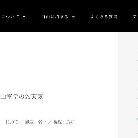
山について
白山に泊まる
よくある質問
ア
0 白山室堂のお天気
： 11
.0
℃ ／ 風速：弱い ／ 視程 : 良好