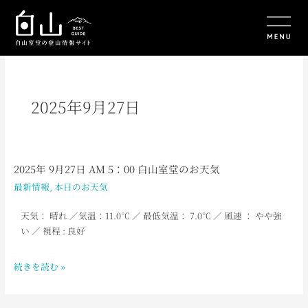
内
容
を
ス
キ
ッ
プ
2025年9月27日
2025年 9月27日 AM 5：00 白山室堂のお天気
2025
年
最新情報
,
本日のお天気
9
月
天気： 晴れ
／
気温：11.0
℃ ／ 最低気温： 7.0
℃ ／ 風速 ： やや強
27
い ／ 視程 : 良好
日
AM
続きを読む »
5：
00
白