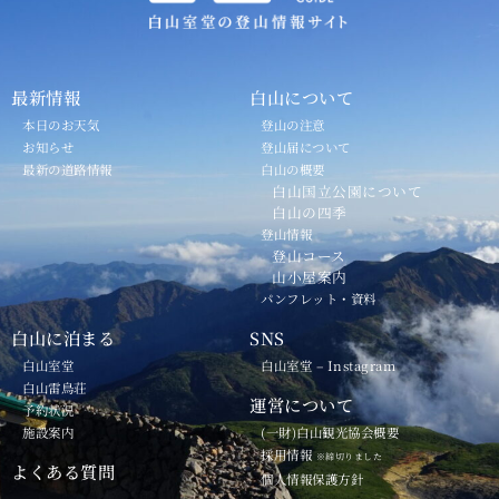
最新情報
白山について
本日のお天気
登山の注意
お知らせ
登山届について
最新の道路情報
白山の概要
白山国立公園について
白山の四季
登山情報
登山コース
山小屋案内
パンフレット・資料
白山に泊まる
SNS
白山室堂
白山室堂 – Instagram
白山雷鳥荘
運営について
予約状況
施設案内
(一財)白山観光協会概要
採用情報
※締切りました
よくある質問
個人情報保護方針