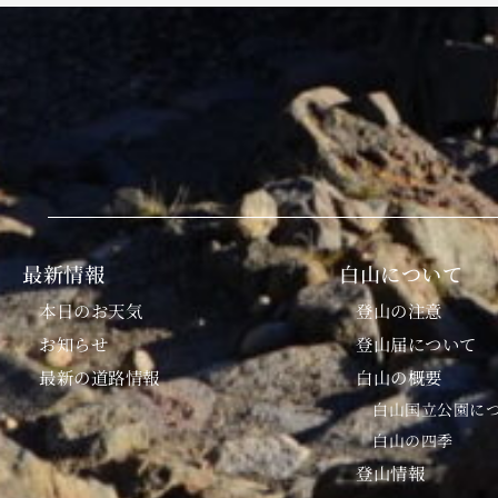
最新情報
白山について
本日のお天気
登山の注意
お知らせ
登山届について
最新の道路情報
白山の概要
白山国立公園に
白山の四季
登山情報