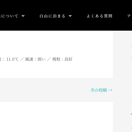
山について
白山に泊まる
よくある質問
ア
： 11
.0
℃ ／ 風速：弱い ／ 視程 : 良好
次の投稿
→