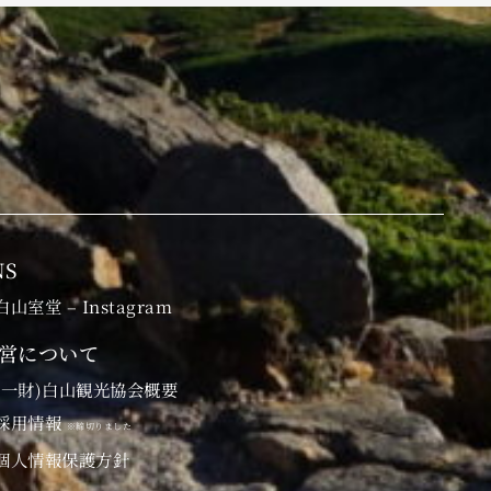
NS
白山室堂 – Instagram
営について
(一財)白山観光協会概要
採用情報
※締切りました
個人情報保護方針