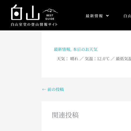
内
容
最新情報
白
を
ス
キ
ッ
プ
最新情報
,
本日のお天気
天気： 晴れ
／
気温：12.0
℃ ／ 最低気温
←
前の投稿
関連投稿