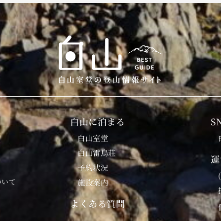
白山に泊まる
S
白山室堂
白山雷鳥荘
運
予約状況
ついて
施設案内
よくある質問