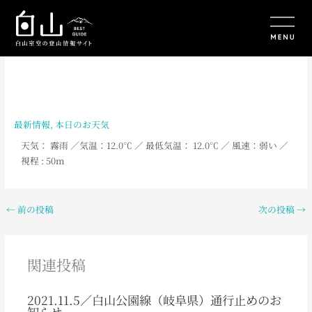
内
容
を
ス
キ
ッ
プ
最新情報
,
本日のお天気
天気： 霧雨
／
気温：12.0
℃ ／ 最低気温： 12
.0
℃ ／ 風速：弱い ／
視程 : 50m
←
前の投稿
次の投稿
→
関連投稿
2021.11.5／白山公園線（岐阜県）通行止めのお
知らせ