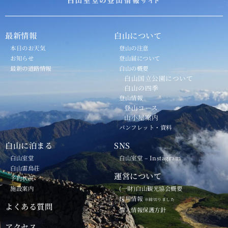
最新情報
白山について
本日のお天気
登山の注意
お知らせ
登山届について
最新の道路情報
白山の概要
白山国立公園について
白山の四季
登山情報
登山コース
山小屋案内
パンフレット・資料
白山に泊まる
SNS
白山室堂
白山室堂 – Instagram
白山雷鳥荘
運営について
予約状況
施設案内
(一財)白山観光協会概要
採用情報
※締切りました
よくある質問
個人情報保護方針
アクセス