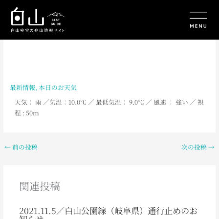
内
容
を
ス
キ
ッ
プ
最新情報
,
本日のお天気
天気： 雨
／
気温：10.0
℃ ／ 最低気温： 9.0
℃ ／ 風速 ： 強い ／ 視
程 : 50ｍ
←
前の投稿
次の投稿
→
関連投稿
2021.11.5／白山公園線（岐阜県）通行止めのお
知らせ