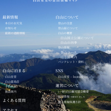
最新情報
白山について
本日のお天気
登山の注意
お知らせ
登山届について
最新の道路情報
白山の概要
白山国立公園について
白山の四季
登山情報
登山コース
山小屋案内
パンフレット・資料
白山に泊まる
SNS
白山室堂
白山室堂 – Instagram
白山雷鳥荘
運営について
予約状況
施設案内
(一財)白山観光協会概要
採用情報
※締切りました
よくある質問
個人情報保護方針
アクセス