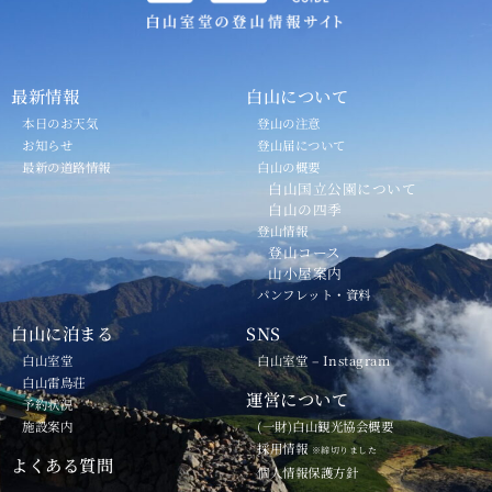
最新情報
白山について
本日のお天気
登山の注意
お知らせ
登山届について
最新の道路情報
白山の概要
白山国立公園について
白山の四季
登山情報
登山コース
山小屋案内
パンフレット・資料
白山に泊まる
SNS
白山室堂
白山室堂 – Instagram
白山雷鳥荘
運営について
予約状況
施設案内
(一財)白山観光協会概要
採用情報
※締切りました
よくある質問
個人情報保護方針