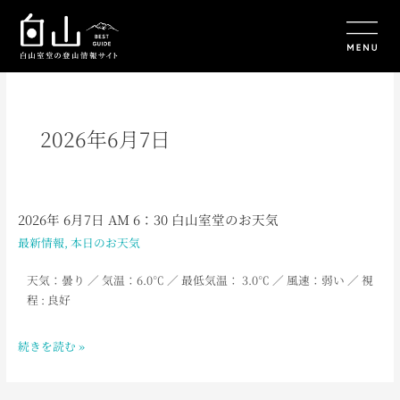
内
容
を
ス
キ
ッ
プ
2026年6月7日
2026年 6月7日 AM 6：30 白山室堂のお天気
2026
年
最新情報
,
本日のお天気
6
月
天気：曇り
／ 気温：6.0℃
／ 最低気温： 3
.0℃ ／ 風速：弱い ／ 視
7
程 : 良好
日
AM
続きを読む »
6：
30
白