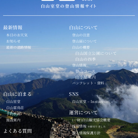
最新情報
白山について
本日のお天気
登山の注意
お知らせ
登山届について
最新の道路情報
白山の概要
白山国立公園について
白山の四季
登山情報
登山コース
山小屋案内
パンフレット・資料
白山に泊まる
SNS
白山室堂
白山室堂 – Instagram
白山雷鳥荘
運営について
予約状況
施設案内
(一財)白山観光協会概要
採用情報
※締切りました
よくある質問
個人情報保護方針