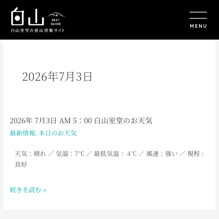
内
容
を
ス
キ
ッ
プ
2026年7月3日
2026年 7月3日 AM 5：00 白山室堂のお天気
2026
年
最新情報
,
本日のお天気
7
月
天気：晴れ
／ 気温：7℃
／ 最低気温： 4
℃ ／ 風速：強い ／ 視程 :
3
良好
日
AM
続きを読む »
5：
00
白