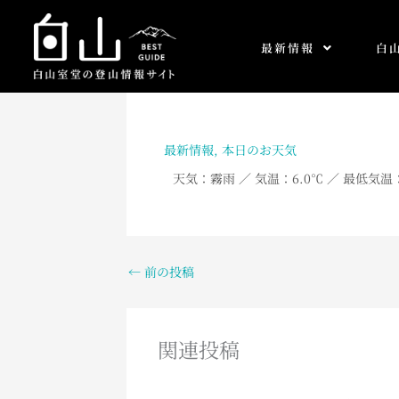
内
容
最新情報
白
を
ス
キ
ッ
プ
最新情報
,
本日のお天気
天気：霧雨
／ 気温：6.0℃
／ 最低気温：
←
前の投稿
関連投稿