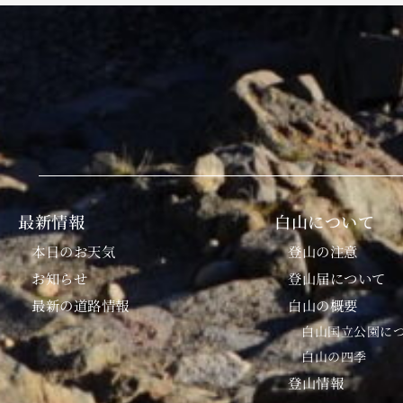
最新情報
白山について
本日のお天気
登山の注意
お知らせ
登山届について
最新の道路情報
白山の概要
白山国立公園に
白山の四季
登山情報