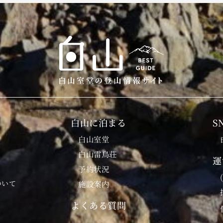
白山に泊まる
S
白山室堂
白山雷鳥荘
運
予約状況
ついて
施設案内
よくある質問