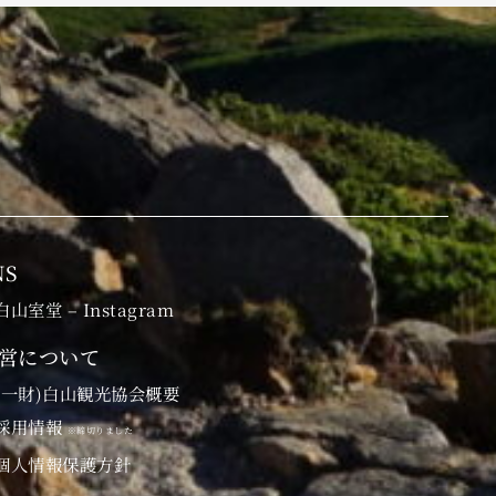
NS
白山室堂 – Instagram
営について
(一財)白山観光協会概要
採用情報
※締切りました
個人情報保護方針