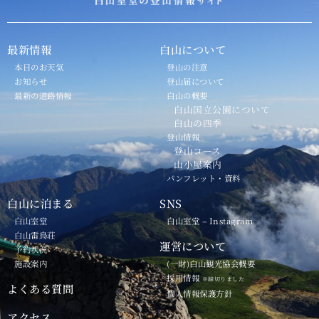
最新情報
白山について
本日のお天気
登山の注意
お知らせ
登山届について
最新の道路情報
白山の概要
白山国立公園について
白山の四季
登山情報
登山コース
山小屋案内
パンフレット・資料
白山に泊まる
SNS
白山室堂
白山室堂 – Instagram
白山雷鳥荘
運営について
予約状況
施設案内
(一財)白山観光協会概要
採用情報
※締切りました
よくある質問
個人情報保護方針
アクセス