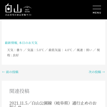
内
容
を
ス
キ
ッ
プ
最新情報
,
本日のお天気
天気：曇り
／ 気温：5.0℃
／ 最低気温： 4
.0℃ ／ 風速：弱い ／ 視
程 : 良好
←
前の投稿
次の投稿
→
関連投稿
2021.11.5／白山公園線（岐阜県）通行止めのお
知らせ