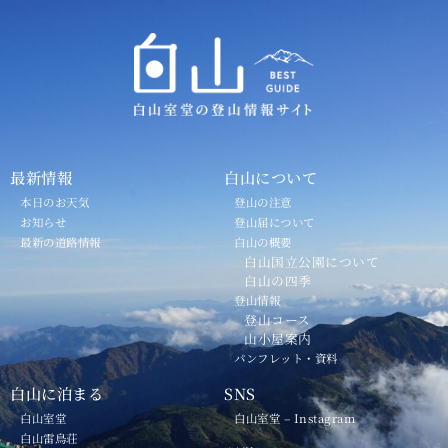
最新情報
白山について
本日のお天気
登山の注意
お知らせ
登山届について
最新の道路情報
白山の概要
白山国立公園について
白山の四季
登山情報
登山コース
山小屋案内
パンフレット・資料
白山に泊まる
SNS
白山室堂
白山室堂 – Instagram
白山雷鳥荘