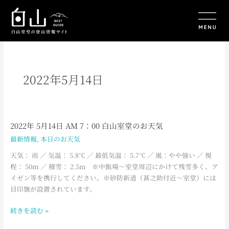
内
容
を
ス
キ
ッ
プ
2022年5月14日
2022年 5月14日 AM 7：00 白山室堂のお天気
2022
年
最新情報
,
本日のお天気
5
天気： 雨 ／ 気温： 5.8℃ ／ 最低気温： 5.7℃ ／ 風：やや強い ／ 視
月
程： 50ｍ ／ 積雪： 2.5m ※中飯場～室堂周辺にかけて残雪多く、ア
14
イゼン等を携行してください。※砂防新道（甚之助付近～室堂）には
日
目印旗が設置されています。
AM
7：
続きを読む »
00
白