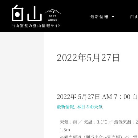
内
容
最新情報
白
を
ス
キ
ッ
プ
2022年5月27日
2022年 5月27日 AM 7：0
2022
年
最新情報
,
本日のお天気
5
月
天気：雨 ／ 気温：3.1
℃ ／ 最低気温：2
27
1.5m
日
※観光新道（別当出合～別当坂）が、雪