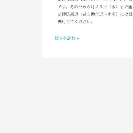
AM
です。そのため６月２９日（水）まで通
7：
※砂防新道（甚之助付近～室堂）には目
00
携行してください。
白
山
続きを読む »
室
堂
の
お
天
気