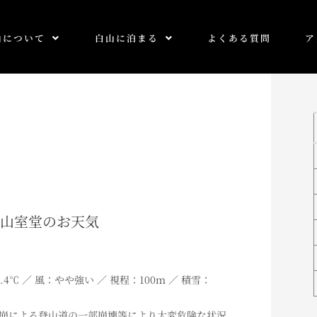
山について
白山に泊まる
よくある質問
ア
0 白山室堂のお天気
.4
℃ ／ 風：やや強い ／ 視程：100ｍ ／ 積雪：
崩による登山道の一部崩壊等により大変危険な状況