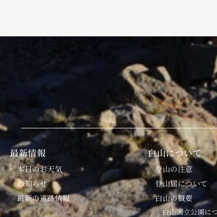
最新情報
白山について
本日のお天気
登山の注意
お知らせ
登山届について
最新の道路情報
白山の概要
白山国立公園に