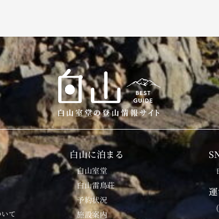
白山に泊まる
S
白山室堂
白山雷鳥荘
運
予約状況
ついて
施設案内