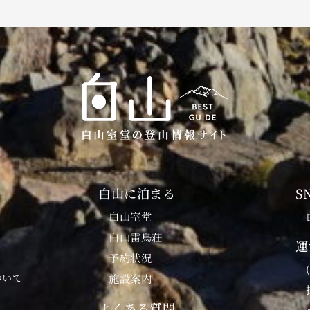
白山に泊まる
S
白山室堂
白山雷鳥荘
運
予約状況
ついて
施設案内
よくある質問