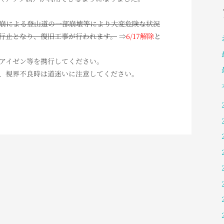
崩による登山道の一部崩壊等により大変危険な状況
行止となり、復旧工事が行われます。
⇒
6/17解除
と
アイゼン等を携行してください。
、視界不良時は道迷いに注意してください。