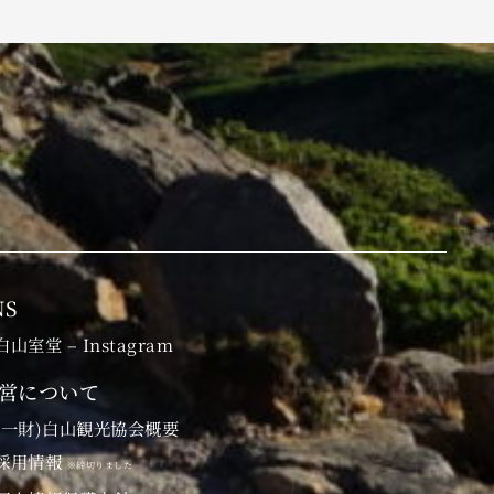
NS
白山室堂 – Instagram
営について
(一財)白山観光協会概要
採用情報
※締切りました