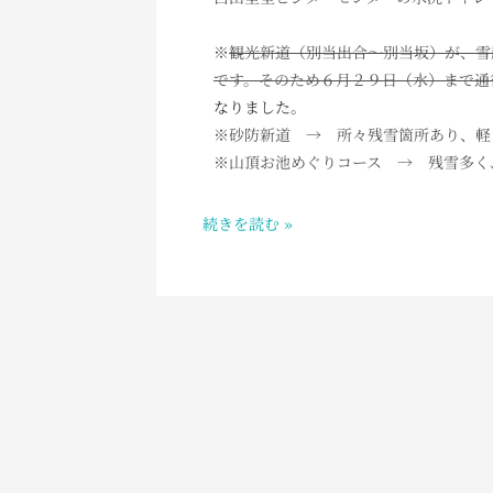
AM
6：
※
観光新道（別当出合～別当坂）が、雪
15
です。そのため６月２９日（水）まで通
白
なりました。
山
※砂防新道 → 所々
残雪箇所あり、軽
室
※山頂お池めぐりコース → 残雪多く
堂
の
続きを読む »
お
天
気