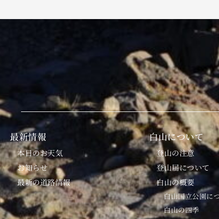
最新情報
白山について
本日のお天気
登山の注意
お知らせ
登山届について
最新の道路情報
白山の概要
白山国立公園に
白山の四季