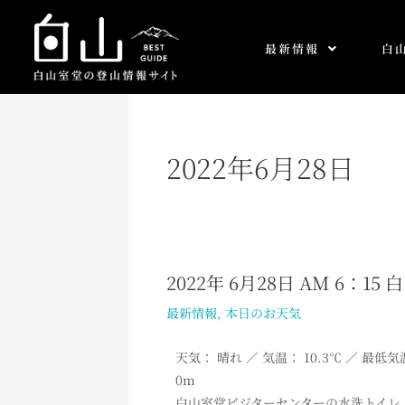
内
容
最新情報
白
を
ス
キ
ッ
プ
2022年6月28日
2022年 6月28日 AM 6：1
2022
年
最新情報
,
本日のお天気
6
月
天気： 晴れ ／ 気温： 10.3℃ ／ 最低
28
0m
日
白山室堂ビジターセンターの水洗トイレ