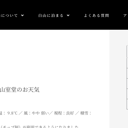
山について
白山に泊まる
よくある質問
ア
5 白山室堂のお天気
気温： 9.8℃ ／ 風：やや 弱い／ 視程：良好 ／ 積雪：
（チップ制）が利用できるようになりました。