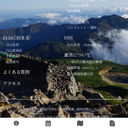
白山の四季
登山情報
登山コース
山小屋案内
パンフレット・資料
白山に泊まる
SNS
白山室堂
白山室堂 – Instagram
白山雷鳥荘
運営について
予約状況
施設案内
(一財)白山観光協会概要
採用情報
※締切りました
よくある質問
個人情報保護方針
アクセス
※当サイトでの地図や写真などの無断転載・使用は禁止いたします。
Copyright © 2026 白山ベストガイド | 一般財団法人 白山観光協会