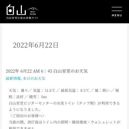
内
容
を
ス
キ
ッ
プ
2022年6月22日
2022年 6月22 AM 6：45 白山室堂のお天気
2022
年
最新情報
,
本日のお天気
6
月
天気： 曇り／ 気温： 11.6℃ ／ 最低気温： 8.5℃ ／ 風：弱い ／ 視
22
程：良好 ／ 積雪： 0m
AM
白山室堂ビジターセンターの水洗トイレ（チップ制）が利用できる
6：
ようになりました。
45
〈ご宿泊のお客様へ〉
白
当面の間、消灯後はトイレ内の照明・暖房便座・ウォシュレットが
山
利用できません。