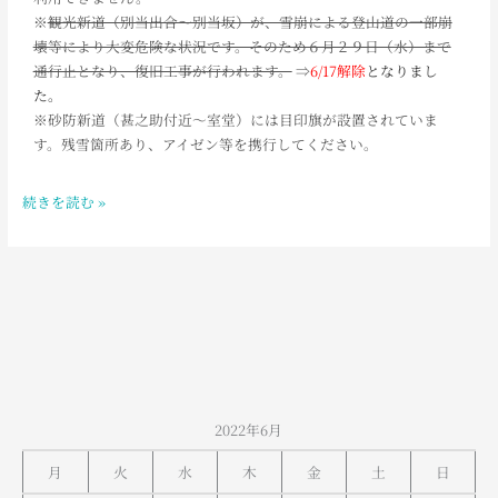
室
※
観光新道（別当出合～別当坂）が、雪崩による登山道の一部崩
堂
壊等により大変危険な状況です。そのため６月２９日（水）まで
の
通行止となり、復旧工事が行われます。
⇒
6/17解除
となりまし
お
た。
天
※砂防新道（甚之助付近～室堂）には目印旗が設置されていま
気
す。残雪箇所あり、アイゼン等を携行してください。
続きを読む »
2022年6月
月
火
水
木
金
土
日