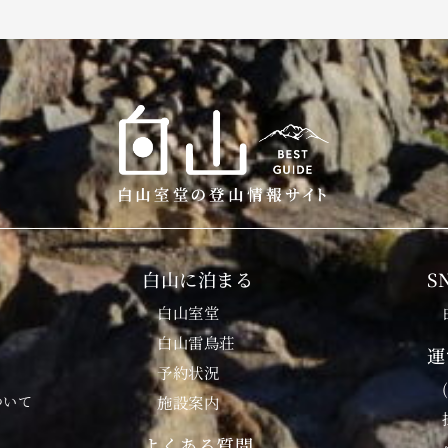
白山に泊まる
S
白山室堂
白山雷鳥荘
運
予約状況
ついて
施設案内
よくある質問