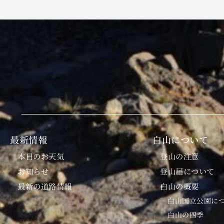
最新情報
白山について
本日のお天気
登山の注意
お知らせ
登山届について
最新の道路情報
白山の概要
白山国立公園に
白山の四季