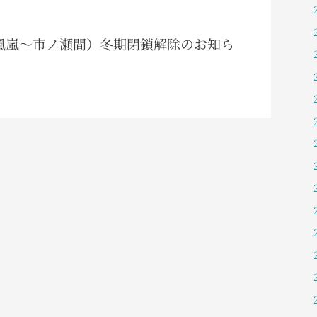
白峰風嵐～市ノ瀬間）冬期閉鎖解除のお知ら