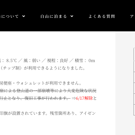
山について
白山に泊まる
よくある質問
ア
： 8.5℃ ／ 風：弱い ／ 視程：良好 ／ 積雪： 0m
（チップ制）が利用できるようになりました。
房便座・ウォシュレットが利用できません。
崩による登山道の一部崩壊等により大変危険な状況
行止となり、復旧工事が行われます。
⇒
6/17解除
と
印旗が設置されています。残雪箇所あり、アイゼン