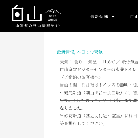
内
容
最新情報
白
を
ス
キ
ッ
プ
最新情報
,
本日のお天気
天気： 曇り／ 気温： 11.6℃ ／ 最低気温
白山室堂ビジターセンターの水洗トイレ
〈ご宿泊のお客様へ〉
当面の間、消灯後はトイレ内の照明・暖
※
観光新道（別当出合～別当坂）が、雪
です。そのため６月２９日（水）まで通
なりました。
※砂防新道（甚之助付近～室堂）には目
等を携行してください。