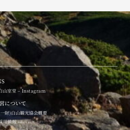
NS
白山室堂 – Instagram
営について
(一財)白山観光協会概要
採用情報
※締切りました