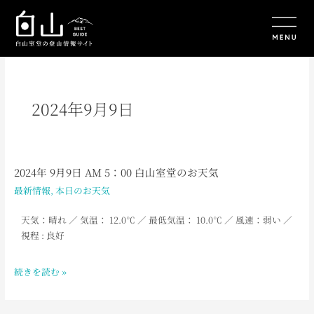
内
容
を
ス
キ
ッ
プ
2024年9月9日
2024年 9月9日 AM 5：00 白山室堂のお天気
2024
年
最新情報
,
本日のお天気
9
月
天気：晴れ
／ 気温： 12.0
℃ ／ 最低気温： 10.0
℃ ／ 風速：弱い
／
9
視程 : 良好
日
AM
続きを読む »
5：
00
白