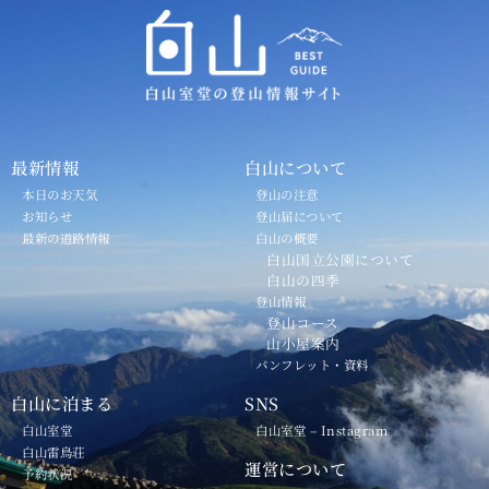
最新情報
白山について
本日のお天気
登山の注意
お知らせ
登山届について
最新の道路情報
白山の概要
白山国立公園について
白山の四季
登山情報
登山コース
山小屋案内
パンフレット・資料
白山に泊まる
SNS
白山室堂
白山室堂 – Instagram
白山雷鳥荘
運営について
予約状況