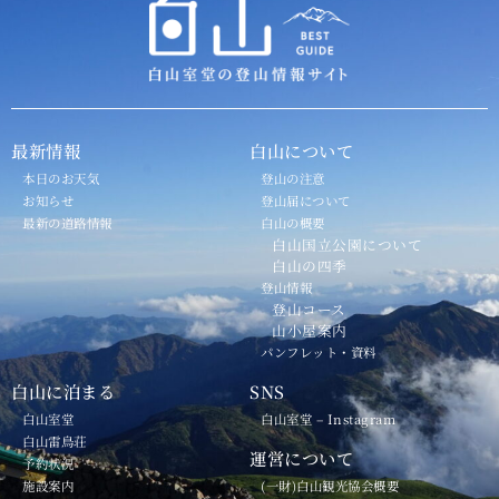
最新情報
白山について
本日のお天気
登山の注意
お知らせ
登山届について
最新の道路情報
白山の概要
白山国立公園について
白山の四季
登山情報
登山コース
山小屋案内
パンフレット・資料
白山に泊まる
SNS
白山室堂
白山室堂 – Instagram
白山雷鳥荘
運営について
予約状況
施設案内
(一財)白山観光協会概要