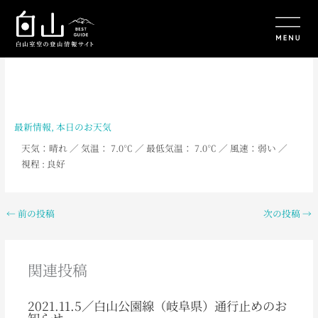
内
容
を
ス
キ
ッ
プ
最新情報
,
本日のお天気
天気：晴れ ／ 気温： 7.0℃ ／ 最低気温： 7.0℃ ／ 風速：弱い ／
視程 : 良好
←
前の投稿
次の投稿
→
関連投稿
2021.11.5／白山公園線（岐阜県）通行止めのお
知らせ