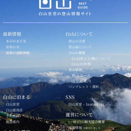
最新情報
白山について
本日のお天気
登山の注意
お知らせ
登山届について
最新の道路情報
白山の概要
白山国立公園について
白山の四季
登山情報
登山コース
山小屋案内
パンフレット・資料
白山に泊まる
SNS
白山室堂
白山室堂 – Instagram
白山雷鳥荘
運営について
予約状況
施設案内
(一財)白山観光協会概要
採用情報
※締切りました