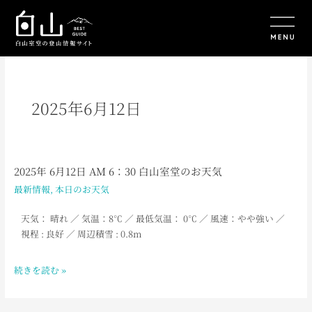
内
容
を
ス
キ
ッ
プ
2025年6月12日
2025年 6月12日 AM 6：30 白山室堂のお天気
2025
年
最新情報
,
本日のお天気
6
月
天気： 晴れ
／
気温：8
℃ ／ 最低気温： 0℃ ／ 風速：やや強い ／
12
視程 : 良好 ／ 周辺積雪 : 0.8m
日
AM
続きを読む »
6：
30
白