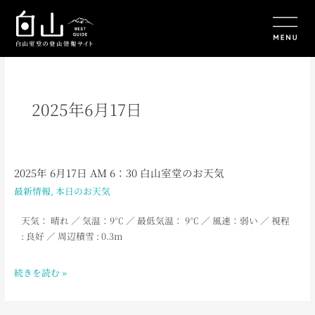
内
容
を
ス
キ
ッ
プ
2025年6月17日
2025年 6月17日 AM 6：30 白山室堂のお天気
2025
年
最新情報
,
本日のお天気
6
月
天気： 晴れ
／
気温：9
℃ ／ 最低気温： 9℃ ／ 風速：弱い ／ 視程
17
: 良好 ／ 周辺積雪 : 0.3m
日
AM
続きを読む »
6：
30
白