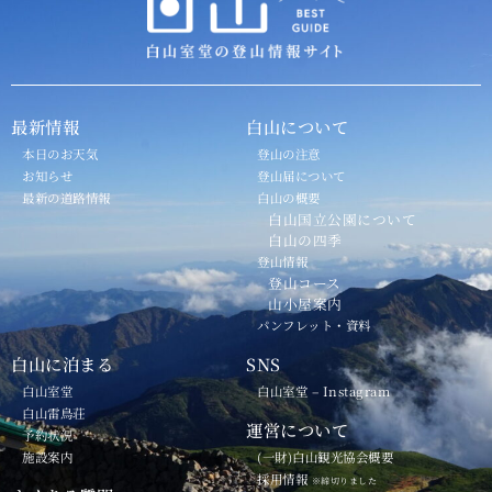
最新情報
白山について
本日のお天気
登山の注意
お知らせ
登山届について
最新の道路情報
白山の概要
白山国立公園について
白山の四季
登山情報
登山コース
山小屋案内
パンフレット・資料
白山に泊まる
SNS
白山室堂
白山室堂 – Instagram
白山雷鳥荘
運営について
予約状況
施設案内
(一財)白山観光協会概要
採用情報
※締切りました