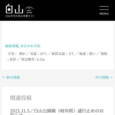
内
容
を
ス
キ
ッ
プ
最新情報
,
本日のお天気
天気： 晴れ
／
気温：10
℃ ／ 最低気温： 8℃ ／ 風速：弱い ／ 視程
: 良好 ／ 周辺積雪 : 0.2m
←
前の投稿
次の投稿
→
関連投稿
2021.11.5／白山公園線（岐阜県）通行止めのお
知らせ