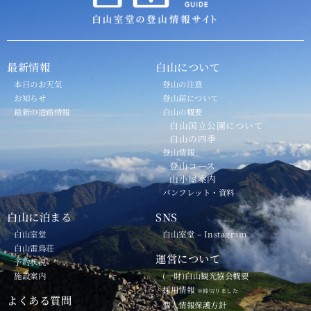
最新情報
白山について
本日のお天気
登山の注意
お知らせ
登山届について
最新の道路情報
白山の概要
白山国立公園について
白山の四季
登山情報
登山コース
山小屋案内
パンフレット・資料
白山に泊まる
SNS
白山室堂
白山室堂 – Instagram
白山雷鳥荘
運営について
予約状況
施設案内
(一財)白山観光協会概要
採用情報
※締切りました
よくある質問
個人情報保護方針