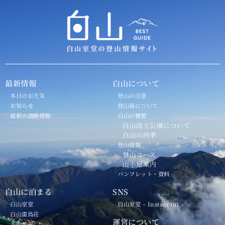
最新情報
白山について
本日のお天気
登山の注意
お知らせ
登山届について
最新の道路情報
白山の概要
白山国立公園について
白山の四季
登山情報
登山コース
山小屋案内
パンフレット・資料
白山に泊まる
SNS
白山室堂
白山室堂 – Instagram
白山雷鳥荘
運営について
予約状況