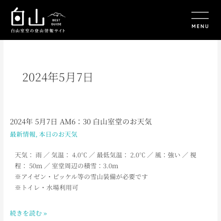
内
容
を
ス
キ
ッ
プ
2024年5月7日
2024年 5月7日 AM6：30 白山室堂のお天気
2024
年
最新情報
,
本日のお天気
5
月
天気： 雨
／ 気温： 4.0
℃ ／ 最低気温： 2.0
℃ ／ 風：強い
／
視
7
程： 50ｍ ／ 室堂周辺の積雪：3.0ｍ
日
※アイゼン・ピッケル等の雪山装備が必要です
AM6：
※トイレ・水場利用可
30
白
続きを読む »
山