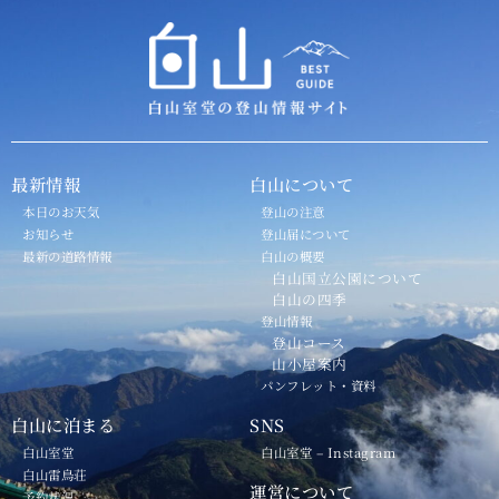
最新情報
白山について
本日のお天気
登山の注意
お知らせ
登山届について
最新の道路情報
白山の概要
白山国立公園について
白山の四季
登山情報
登山コース
山小屋案内
パンフレット・資料
白山に泊まる
SNS
白山室堂
白山室堂 – Instagram
白山雷鳥荘
運営について
予約状況