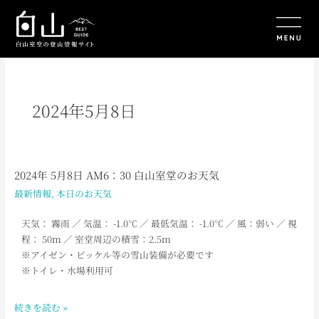
内
容
を
ス
キ
ッ
プ
2024年5月8日
2024年 5月8日 AM6：30 白山室堂のお天気
2024
年
最新情報
,
本日のお天気
5
月
天気： 霧雨
／ 気温： -1.0
℃ ／ 最低気温： -1.0
℃ ／ 風：弱い
／
視
8
程： 50ｍ ／ 室堂周辺の積雪：2.5ｍ
日
※アイゼン・ピッケル等の雪山装備が必要です
AM6：
※トイレ・水場利用可
30
白
続きを読む »
山