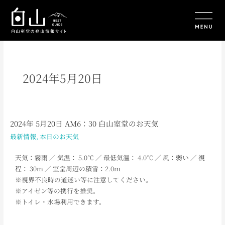
内
容
を
ス
キ
ッ
プ
2024年5月20日
2024年 5月20日 AM6：30 白山室堂のお天気
2024
年
最新情報
,
本日のお天気
5
月
天気：霧雨
／ 気温： 5.0
℃ ／ 最低気温： 4.0
℃ ／ 風：弱い
／
視
20
程： 30ｍ ／ 室堂周辺の積雪：2.0ｍ
日
※視界不良時の道迷い等に注意してください。
AM6：
※アイゼン等の携行を推奨。
30
※トイレ・水場利用できます。
白
山