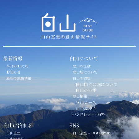
最新情報
白山について
本日のお天気
登山の注意
お知らせ
登山届について
最新の道路情報
白山の概要
白山国立公園について
白山の四季
登山情報
登山コース
山小屋案内
パンフレット・資料
白山に泊まる
SNS
白山室堂
白山室堂 – Instagram