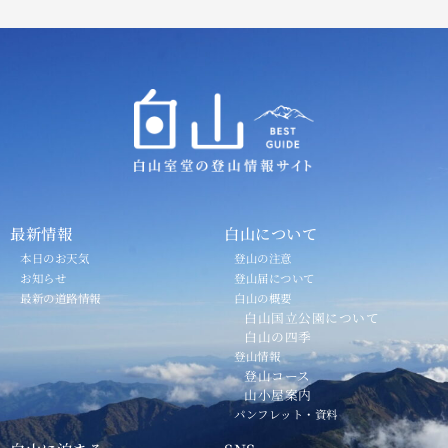
最新情報
白山について
本日のお天気
登山の注意
お知らせ
登山届について
最新の道路情報
白山の概要
白山国立公園について
白山の四季
登山情報
登山コース
山小屋案内
パンフレット・資料