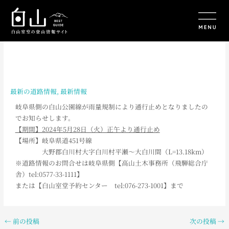
内
容
を
ス
キ
ッ
プ
最新の道路情報
,
最新情報
岐阜県側の白山公園線が雨量規制により通行止めとなりましたの
でお知らせします
。
【期間】2024年5月28日（火）正午より通行止め
【場所】岐阜県道451号線
大野郡白川村大字白川村平瀬～大白川間（L=13.18km）
※道路情報のお問合せは岐阜県側【高山土木事務所（飛騨総合庁
舎）tel:0577-33-1111】
または【白山室堂予約センター tel:076-273-1001】まで
←
前の投稿
次の投稿
→