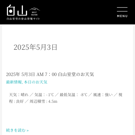
内
容
を
ス
キ
ッ
プ
2025年5月3日
2025年 5月3日 AM 7：00 白山室堂のお天気
2025
年
最新情報
,
本日のお天気
5
月
天気：晴れ
／ 気温：- 1℃ ／ 最低気温： -8℃ ／ 風速：強い ／ 視
3
程 : 良好 ／ 周辺積雪 : 4.5m
日
AM
7：
00
続きを読む »
白