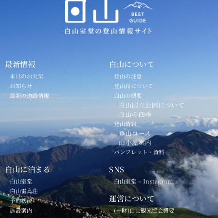
最新情報
白山について
本日のお天気
登山の注意
お知らせ
登山届について
最新の道路情報
白山の概要
白山国立公園について
白山の四季
登山情報
登山コース
山小屋案内
パンフレット・資料
白山に泊まる
SNS
白山室堂
白山室堂 – Instagram
白山雷鳥荘
運営について
予約状況
施設案内
(一財)白山観光協会概要