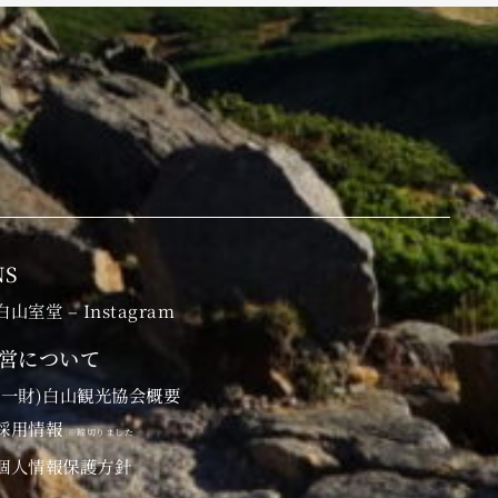
NS
白山室堂 – Instagram
営について
(一財)白山観光協会概要
採用情報
※締切りました
個人情報保護方針