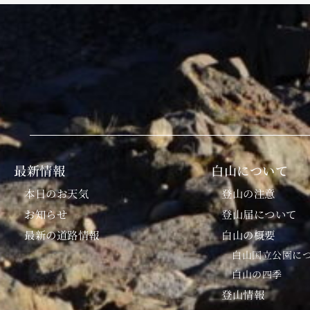
最新情報
白山について
本日のお天気
登山の注意
お知らせ
登山届について
最新の道路情報
白山の概要
白山国立公園に
白山の四季
登山情報