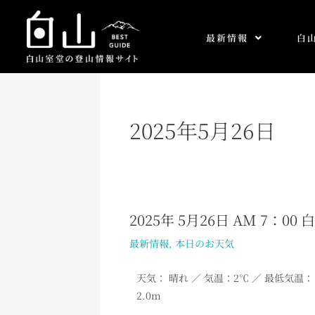
内
容
最新情報
白
を
ス
キ
ッ
プ
2025年5月26日
2025年 5月26日 AM 7：0
2025
年
最新情報
,
本日のお天気
5
月
天気： 晴れ
／ 気温：2℃ ／ 最低気温： 
26
2.0m
日