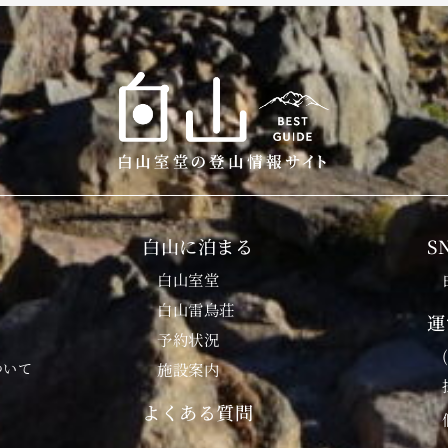
白山に泊まる
S
白山室堂
白山雷鳥荘
運
予約状況
ついて
施設案内
よくある質問