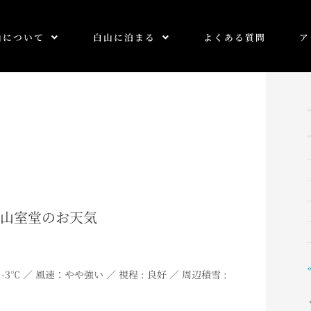
山について
白山に泊まる
よくある質問
ア
0 白山室堂のお天気
-3℃ ／ 風速：やや強い ／ 視程 : 良好 ／ 周辺積雪 :