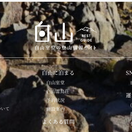
白山に泊まる
S
白山室堂
白山雷鳥荘
運
予約状況
ついて
施設案内
よくある質問