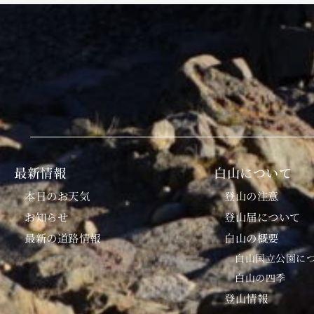
最新情報
白山について
本日のお天気
登山の注意
お知らせ
登山届について
最新の道路情報
白山の概要
白山国立公園に
白山の四季
登山情報