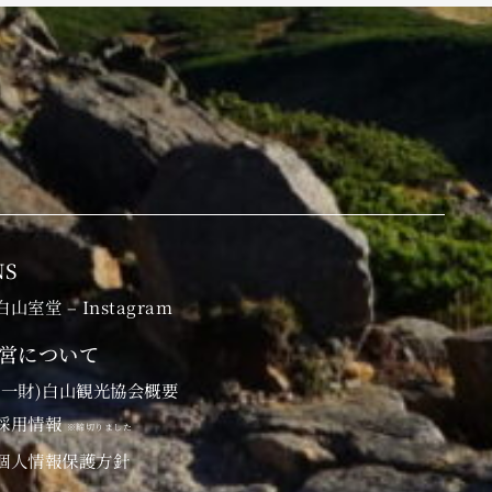
NS
白山室堂 – Instagram
営について
(一財)白山観光協会概要
採用情報
※締切りました
個人情報保護方針