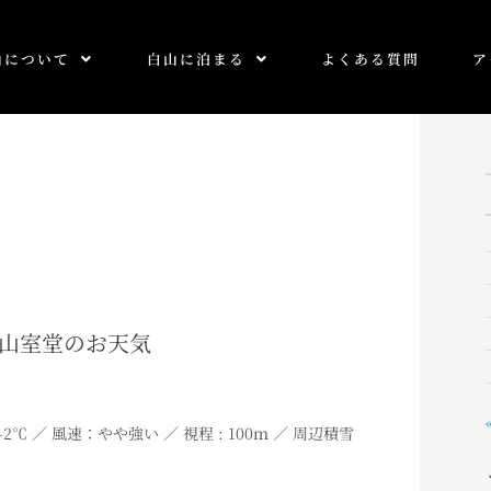
山について
白山に泊まる
よくある質問
ア
0 白山室堂のお天気
2℃ ／ 風速：やや強い ／ 視程 : 100ｍ ／ 周辺積雪