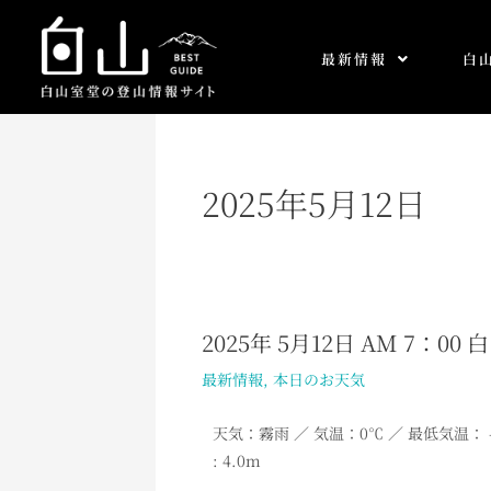
内
容
最新情報
白
を
ス
キ
ッ
プ
2025年5月12日
2025年 5月12日 AM 7：0
2025
年
最新情報
,
本日のお天気
5
月
天気：霧雨
／ 気温：0℃ ／ 最低気温： -
12
: 4.0m
日