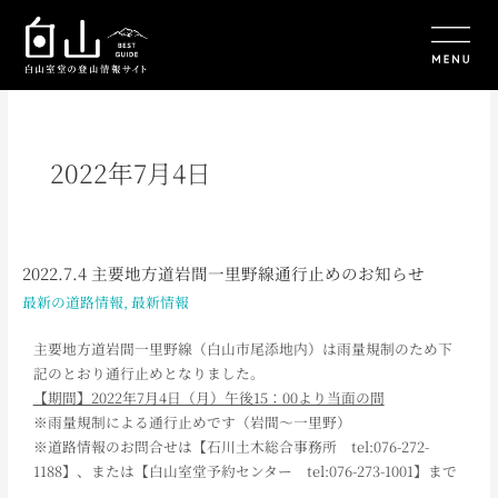
内
容
を
ス
キ
ッ
プ
2022年7月4日
2022.7.4 主要地方道岩間一里野線通行止めのお知らせ
2022.7.4
主
最新の道路情報
,
最新情報
要
地
主要地方道岩間一里野線（白山市尾添地内）は雨量規制のため下
方
記のとおり通行止めとなりました。
道
【期間】2022年7月4日（月）午後15：00より当面の間
岩
※雨量規制による通行止めです（岩間～一里野）
間
※道路情報のお問合せは【石川土木総合事務所 tel:076-272-
一
1188】、または【白山室堂予約センター tel:076-273-1001】まで
里