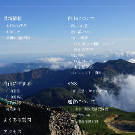
最新情報
白山について
本日のお天気
登山の注意
お知らせ
登山届について
最新の道路情報
白山の概要
白山国立公園について
白山の四季
登山情報
登山コース
山小屋案内
パンフレット・資料
白山に泊まる
SNS
白山室堂
白山室堂 – Instagram
白山雷鳥荘
運営について
予約状況
施設案内
(一財)白山観光協会概要
採用情報
※締切りました
よくある質問
個人情報保護方針
アクセス