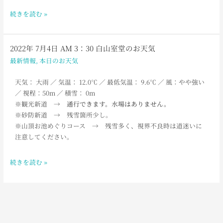
野
続きを読む »
線
通
行
2022年 7月4日 AM 3：30 白山室堂のお天気
2022
止
年
最新情報
,
本日のお天気
め
7
の
月
天気： 大雨 ／ 気温： 12.0℃ ／ 最低気温： 9.6℃ ／ 風：やや強い
お
4
／ 視程：50m ／ 積雪： 0m
知
日
※観光新道 →
通行できます。水場はありません。
ら
AM
※砂防新道 →
残雪箇所少し。
せ
3：
※山頂お池めぐりコース → 残雪多く、視界不良時は道迷いに
30
注意してください。
白
山
続きを読む »
室
堂
の
お
天