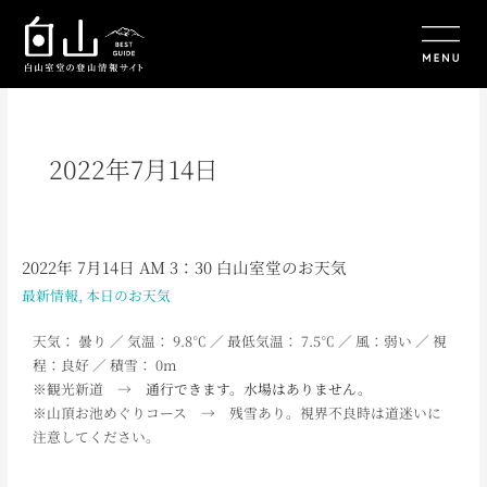
内
容
を
ス
キ
ッ
プ
2022年7月14日
2022年 7月14日 AM 3：30 白山室堂のお天気
2022
年
最新情報
,
本日のお天気
7
月
天気： 曇り ／ 気温： 9.8℃ ／ 最低気温： 7.5℃ ／ 風：弱い ／ 視
14
程：良好 ／ 積雪： 0m
日
※観光新道 →
通行できます。水場はありません。
AM
※山頂お池めぐりコース → 残雪あり。視界不良時は道迷いに
3：
注意してください。
30
白