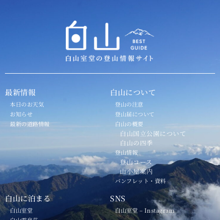
最新情報
白山について
本日のお天気
登山の注意
お知らせ
登山届について
最新の道路情報
白山の概要
白山国立公園について
白山の四季
登山情報
登山コース
山小屋案内
パンフレット・資料
白山に泊まる
SNS
白山室堂
白山室堂 – Instagram